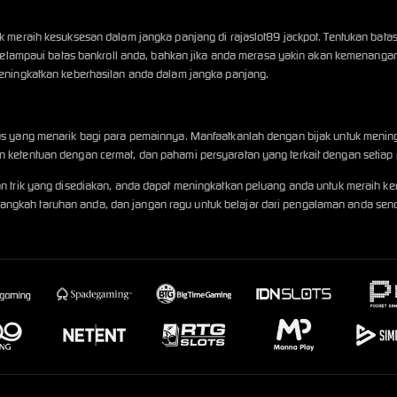
 meraih kesuksesan dalam jangka panjang di rajaslot89 jackpot. Tentukan batas
k melampaui batas bankroll anda, bahkan jika anda merasa yakin akan kemenanga
eningkatkan keberhasilan anda dalam jangka panjang.
s yang menarik bagi para pemainnya. Manfaatkanlah dengan bijak untuk menin
ketentuan dengan cermat, dan pahami persyaratan yang terkait dengan setiap
n trik yang disediakan, anda dapat meningkatkan peluang anda untuk meraih k
p langkah taruhan anda, dan jangan ragu untuk belajar dari pengalaman anda sendi