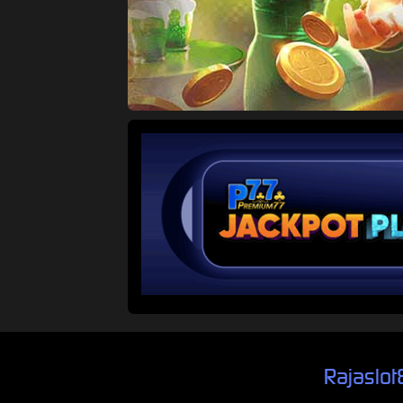
Rajaslot