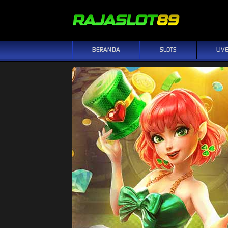
BERANDA
SLOTS
LIV