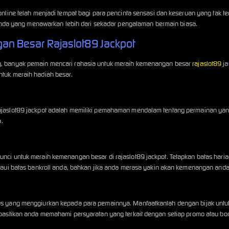
nline telah menjadi tempat bagi para pencinta sensasi dan keseruan yang tak te
anda yang menawarkan lebih dari sekadar pengalaman bermain biasa.
n Besar Rajaslot89 Jackpot
g, banyak pemain mencari rahasia untuk meraih kemenangan besar
rajaslot89
ja
tuk meraih hadiah besar.
jaslot89 jackpot adalah memiliki pemahaman mendalam tentang permainan yang 
a.
ci untuk meraih kemenangan besar di rajaslot89 jackpot. Tetapkan batas haria
paui batas bankroll anda, bahkan jika anda merasa yakin akan kemenangan anda
nus yang menggiurkan kepada para pemainnya. Manfaatkanlah dengan bijak un
 pastikan anda memahami persyaratan yang terkait dengan setiap promo atau bo