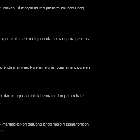
rlupakan. Di tengah lautan platform taruhan yang
ckpot telah menjadi tujuan utama bagi para pencinta
anda mainkan. Pelajari aturan permainan, pelajari
n atau mingguan untuk bermain, dan patuhi batas
.
tuk meningkatkan peluang anda meraih kemenangan
nus.